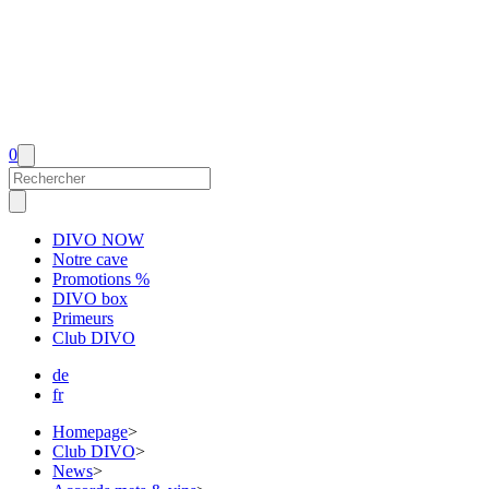
0
DIVO NOW
Notre cave
Promotions %
DIVO box
Primeurs
Club DIVO
de
fr
Homepage
>
Club DIVO
>
News
>