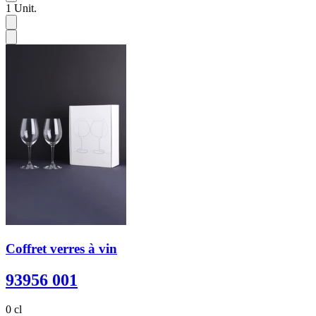
1
Unit.
Coffret verres à vin
93956 001
0 cl