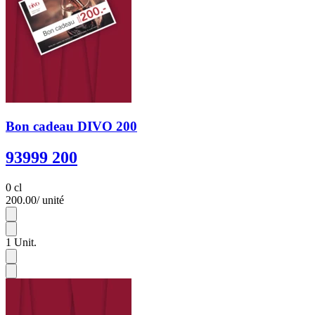
Bon cadeau DIVO 200
93999 200
0 cl
200.00
/ unité
1
1
Unit.