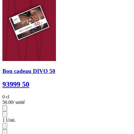
Bon cadeau DIVO 50
93999 50
0 cl
50.00
/ unité
1
1
Unit.