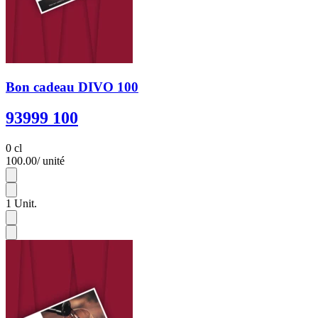
Bon cadeau DIVO 100
93999 100
0 cl
100.00
/ unité
1
1
Unit.