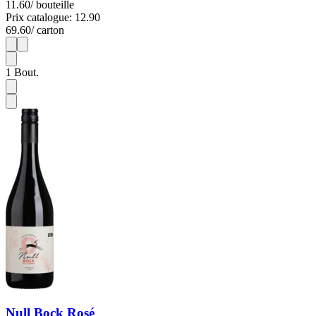
11.60
/ bouteille
Prix catalogue: 12.90
69.60
/ carton
1
6
1
Bout.
Null Bock Rosé