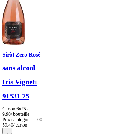
Siròl Zero Rosé
sans alcool
Iris Vigneti
91531 75
Carton 6x75 cl
9.90
/ bouteille
Prix catalogue: 11.00
59.40
/ carton
1
6