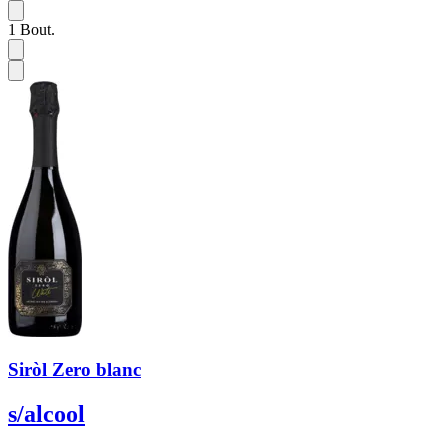
1
Bout.
Siròl Zero blanc
s/alcool