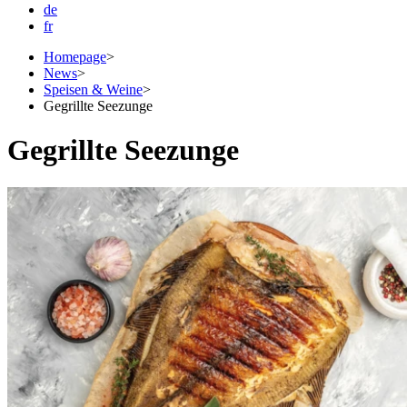
de
fr
Homepage
>
News
>
Speisen & Weine
>
Gegrillte Seezunge
Gegrillte Seezunge