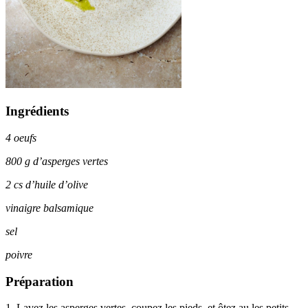
Ingrédients
4 oeufs
800 g d’asperges vertes
2 cs d’huile d’olive
vinaigre balsamique
sel
poivre
Préparation
1. Lavez les asperges vertes, coupez les pieds, et ôtez au les petits