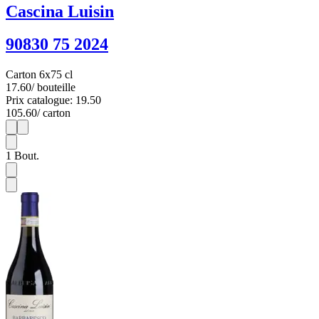
Cascina Luisin
90830 75 2024
Carton 6x75 cl
17.60
/ bouteille
Prix catalogue: 19.50
105.60
/ carton
1
6
1
Bout.