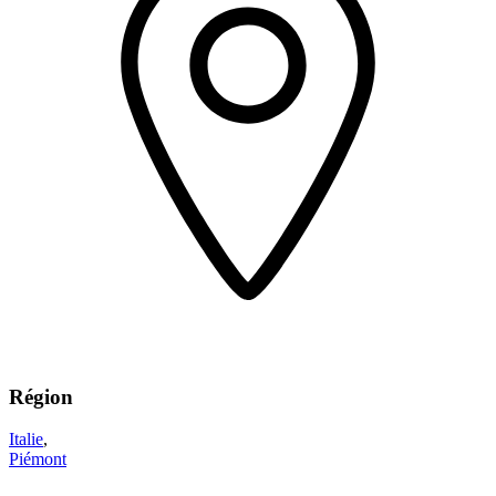
Région
Italie
,
Piémont