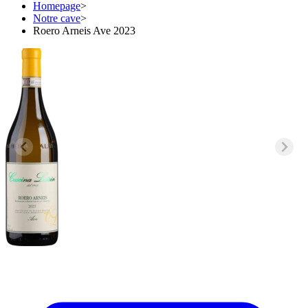
Homepage
>
Notre cave
>
Roero Arneis Ave 2023