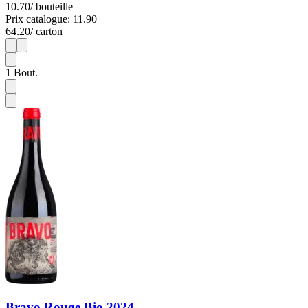
10.70
/ bouteille
Prix catalogue: 11.90
64.20
/ carton
1
6
1
Bout.
Bravo Rouge Bio 2024