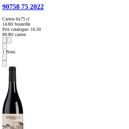
90758 75 2022
Carton 6x75 cl
14.80
/ bouteille
Prix catalogue: 16.50
88.80
/ carton
1
6
1
Bout.