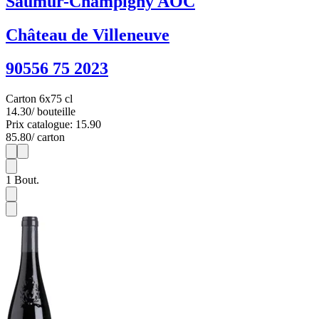
Saumur-Champigny AOC
Château de Villeneuve
90556 75 2023
Carton 6x75 cl
14.30
/ bouteille
Prix catalogue: 15.90
85.80
/ carton
1
6
1
Bout.