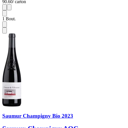
90.60
/ carton
1
6
1
Bout.
Saumur Champigny Bio 2023