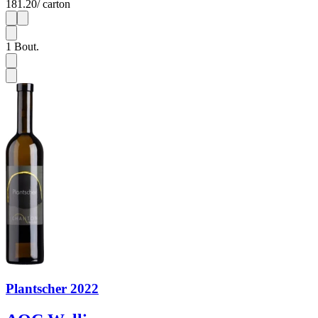
181.20
/ carton
1
6
1
Bout.
Plantscher 2022