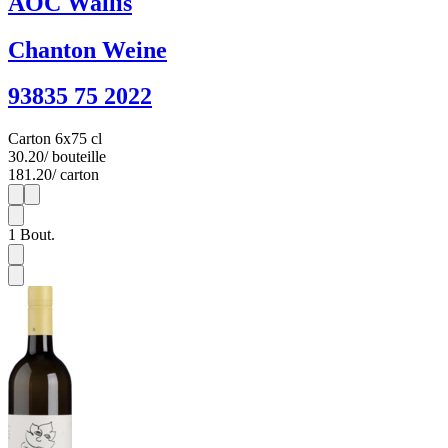
AOC Wallis
Chanton Weine
93835 75 2022
Carton 6x75 cl
30.20
/ bouteille
181.20
/ carton
1
6
1
Bout.