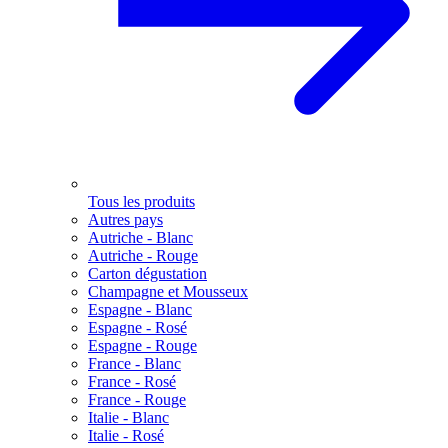
Tous les produits
Autres pays
Autriche - Blanc
Autriche - Rouge
Carton dégustation
Champagne et Mousseux
Espagne - Blanc
Espagne - Rosé
Espagne - Rouge
France - Blanc
France - Rosé
France - Rouge
Italie - Blanc
Italie - Rosé