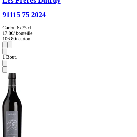
Les Frères Dutruy
91115 75 2024
Carton 6x75 cl
17.80
/ bouteille
106.80
/ carton
1
6
1
Bout.