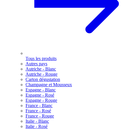
Tous les produits
Autres pays
Autriche - Blanc
Autriche - Rouge
Carton dégustation
Champagne et Mousseux
Espagne - Blanc
Espagne - Rosé
Espagne - Rouge
France - Blanc
France - Rosé
France - Rouge
Italie - Blanc
Italie - Rosé