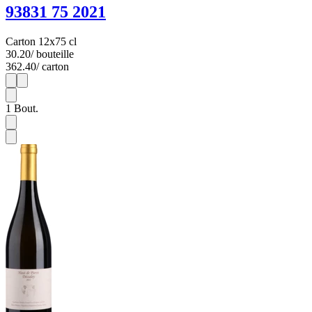
93831 75 2021
Carton 12x75 cl
30.20
/ bouteille
362.40
/ carton
1
12
1
Bout.