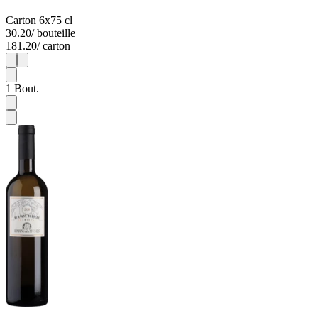
Carton 6x75 cl
30.20
/ bouteille
181.20
/ carton
1
6
1
Bout.