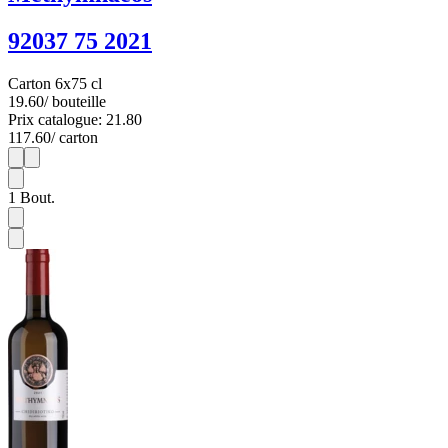
92037 75 2021
Carton 6x75 cl
19.60
/ bouteille
Prix catalogue: 21.80
117.60
/ carton
1
6
1
Bout.