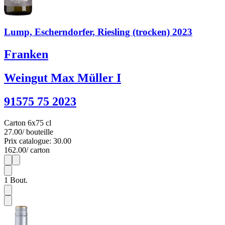
Lump, Escherndorfer, Riesling (trocken) 2023
Franken
Weingut Max Müller I
91575 75 2023
Carton 6x75 cl
27.00
/ bouteille
Prix catalogue: 30.00
162.00
/ carton
1
6
1
Bout.