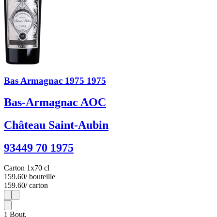
Bas Armagnac 1975 1975
Bas-Armagnac AOC
Château Saint-Aubin
93449 70 1975
Carton 1x70 cl
159.60
/ bouteille
159.60
/ carton
1
1
1
Bout.