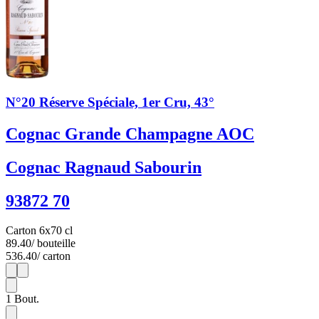
N°20 Réserve Spéciale, 1er Cru, 43°
Cognac Grande Champagne AOC
Cognac Ragnaud Sabourin
93872 70
Carton 6x70 cl
89.40
/ bouteille
536.40
/ carton
1
6
1
Bout.