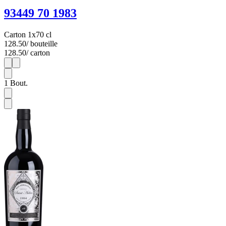
93449 70 1983
Carton 1x70 cl
128.50
/ bouteille
128.50
/ carton
1
1
1
Bout.