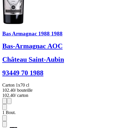
Bas Armagnac 1988 1988
Bas-Armagnac AOC
Château Saint-Aubin
93449 70 1988
Carton 1x70 cl
102.40
/ bouteille
102.40
/ carton
1
1
1
Bout.