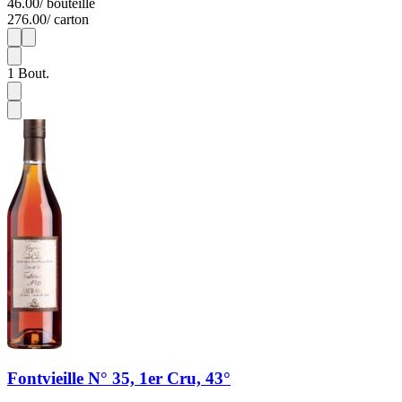
46.00
/ bouteille
276.00
/ carton
1
6
1
Bout.
Fontvieille N° 35, 1er Cru, 43°