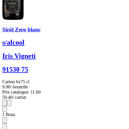
Siròl Zero blanc
s/alcool
Iris Vigneti
91530 75
Carton 6x75 cl
9.90
/ bouteille
Prix catalogue: 11.00
59.40
/ carton
1
6
1
Bout.