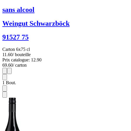
sans alcool
Weingut Schwarzböck
91527 75
Carton 6x75 cl
11.60
/ bouteille
Prix catalogue: 12.90
69.60
/ carton
1
6
1
Bout.