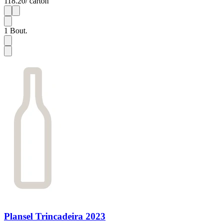
118.20
/ carton
1
6
1
Bout.
Plansel Trincadeira 2023