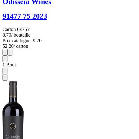
Odisseia Wines
91477 75 2023
Carton 6x75 cl
8.70
/ bouteille
Prix catalogue: 9.70
52.20
/ carton
1
6
1
Bout.