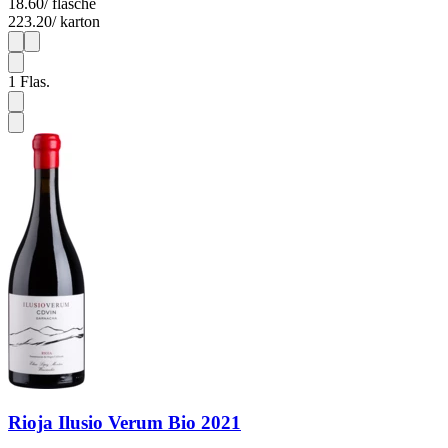
18.60
/ flasche
223.20
/ karton
1
12
1
Flas.
Rioja Ilusio Verum Bio 2021