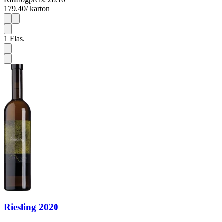
179.40
/ karton
1
6
1
Flas.
Riesling 2020