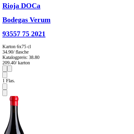
Rioja DOCa
Bodegas Verum
93557 75 2021
Karton 6x75 cl
34.90
/ flasche
Katalogpreis: 38.80
209.40
/ karton
1
6
1
Flas.