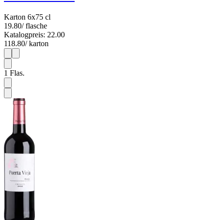
Karton 6x75 cl
19.80
/ flasche
Katalogpreis: 22.00
118.80
/ karton
1
6
1
Flas.