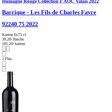
Humagne Rouge Collection F AOC Valais 2022
Barrique - Les Fils de Charles Favre
92240 75 2022
Karton 6x75 cl
30.20
/ flasche
181.20
/ karton
1
6
1
Flas.