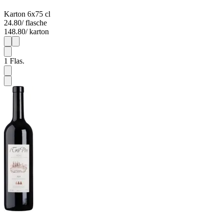
Karton 6x75 cl
24.80
/ flasche
148.80
/ karton
1
6
1
Flas.