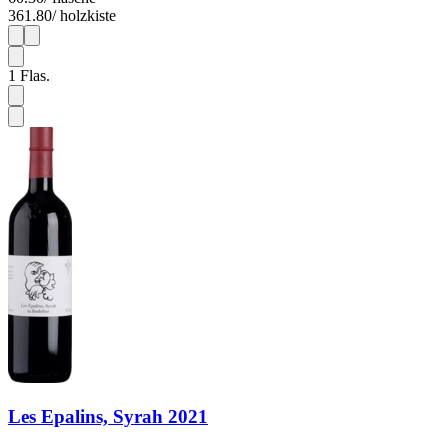
361.80
/ holzkiste
1
6
1
Flas.
Les Epalins, Syrah 2021