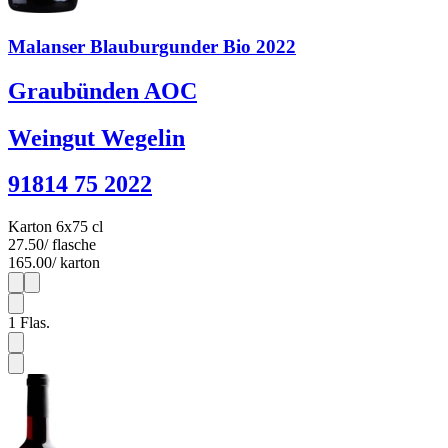
Malanser Blauburgunder Bio 2022
Graubünden AOC
Weingut Wegelin
91814 75 2022
Karton 6x75 cl
27.50
/ flasche
165.00
/ karton
1
6
1
Flas.