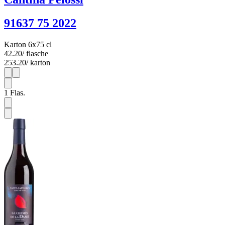
91637 75 2022
Karton 6x75 cl
42.20
/ flasche
253.20
/ karton
1
6
1
Flas.