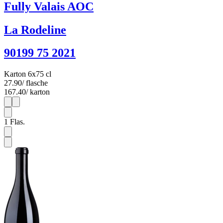
Fully Valais AOC
La Rodeline
90199 75 2021
Karton 6x75 cl
27.90
/ flasche
167.40
/ karton
1
6
1
Flas.