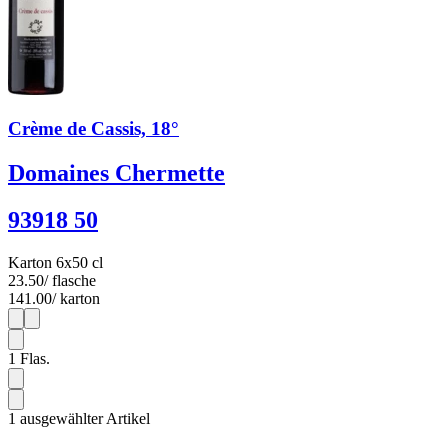
Crème de Cassis, 18°
Domaines Chermette
93918 50
Karton 6x50 cl
23.50
/ flasche
141.00
/ karton
1
6
1
Flas.
1 ausgewählter Artikel