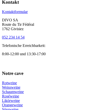
Kontakt
Kontaktformular
DIVO SA
Route du Tir Fédéral
1762 Givisiez
052 234 14 54
Telefonische Erreichbarkeit:
8:00-12:00 und 13:30-17:00
Notre cave
Rotweine
Weissweine
Schaumweine
Roséweine
Likörweine
Orangeweine
Süssweine