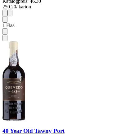
Katalogpreis: 46.30
250.20
/ karton
1
6
1
Flas.
40 Year Old Tawny Port