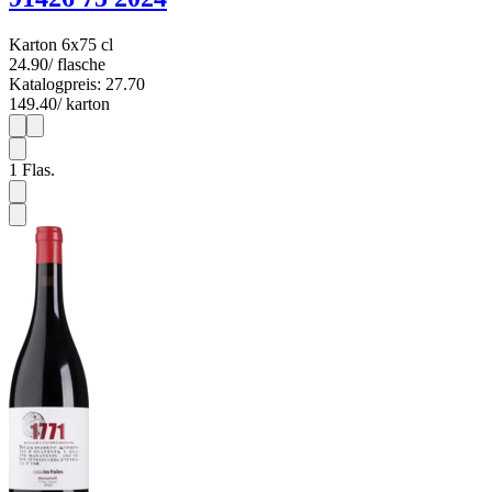
Karton 6x75 cl
24.90
/ flasche
Katalogpreis: 27.70
149.40
/ karton
1
6
1
Flas.