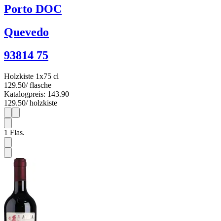
Porto DOC
Quevedo
93814 75
Holzkiste 1x75 cl
129.50
/ flasche
Katalogpreis: 143.90
129.50
/ holzkiste
1
1
1
Flas.