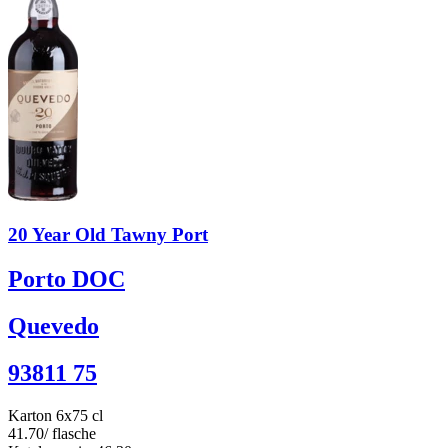
20 Year Old Tawny Port
Porto DOC
Quevedo
93811 75
Karton 6x75 cl
41.70
/ flasche