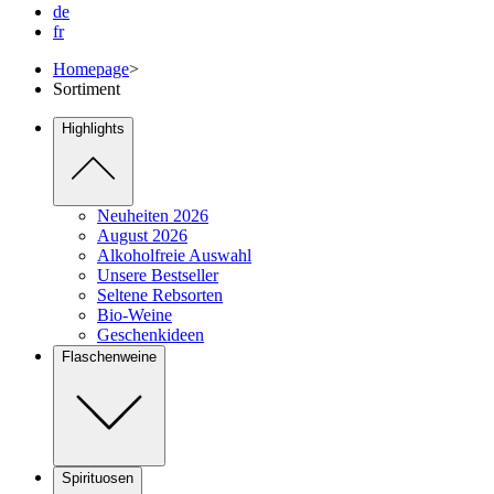
de
fr
Homepage
>
Sortiment
Highlights
Neuheiten 2026
August 2026
Alkoholfreie Auswahl
Unsere Bestseller
Seltene Rebsorten
Bio-Weine
Geschenkideen
Flaschenweine
Spirituosen