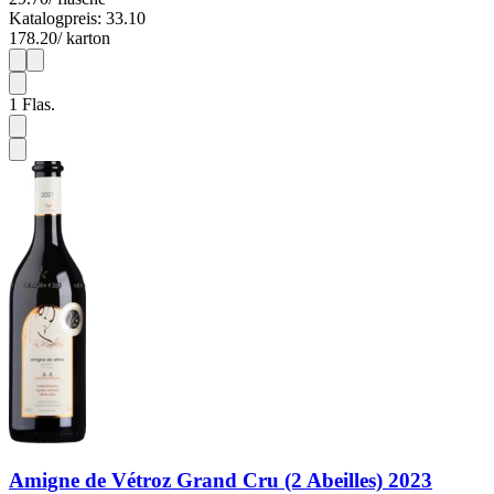
Katalogpreis: 33.10
178.20
/ karton
1
6
1
Flas.
Amigne de Vétroz Grand Cru (2 Abeilles) 2023