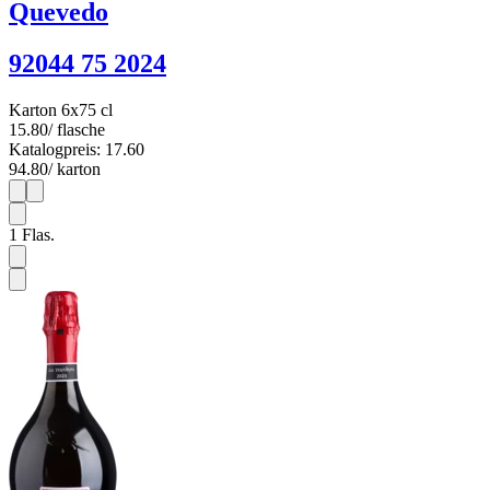
Quevedo
92044 75 2024
Karton 6x75 cl
15.80
/ flasche
Katalogpreis: 17.60
94.80
/ karton
1
6
1
Flas.