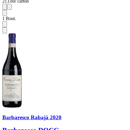
213.60
/ carton
1
6
1
Bout.
Barbaresco Rabajà 2020