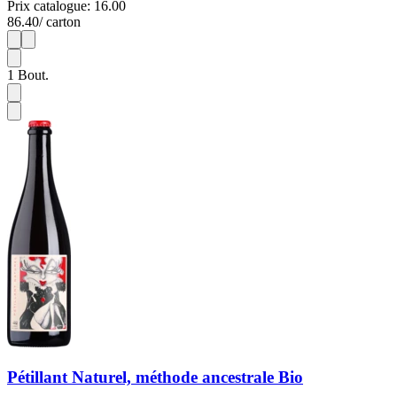
Prix catalogue: 16.00
86.40
/ carton
1
6
1
Bout.
Pétillant Naturel, méthode ancestrale Bio