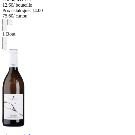
12.60
/ bouteille
Prix catalogue: 14.00
75.60
/ carton
1
6
1
Bout.