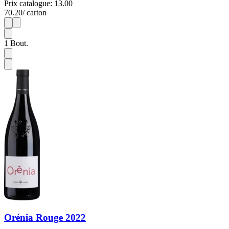
Prix catalogue: 13.00
70.20
/ carton
1
6
1
Bout.
Orénia Rouge 2022