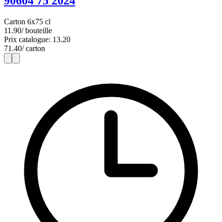
90604 75 2024
Carton 6x75 cl
11.90
/ bouteille
Prix catalogue: 13.20
71.40
/ carton
1
6