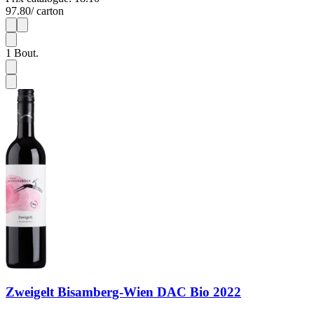
97.80
/ carton
1
6
1
Bout.
Zweigelt Bisamberg-Wien DAC Bio 2022