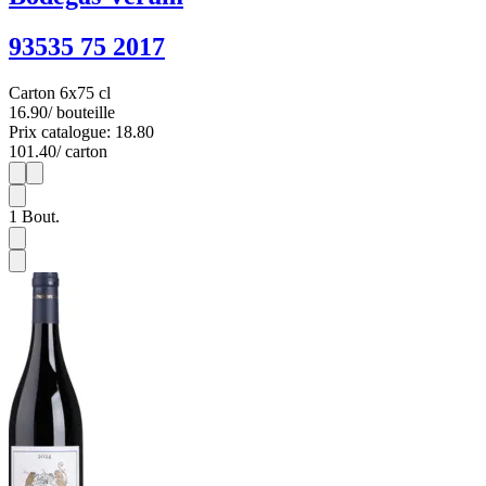
93535 75 2017
Carton 6x75 cl
16.90
/ bouteille
Prix catalogue: 18.80
101.40
/ carton
1
6
1
Bout.