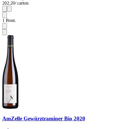
202.20
/ carton
1
6
1
Bout.
AmZelle Gewürztraminer Bio 2020