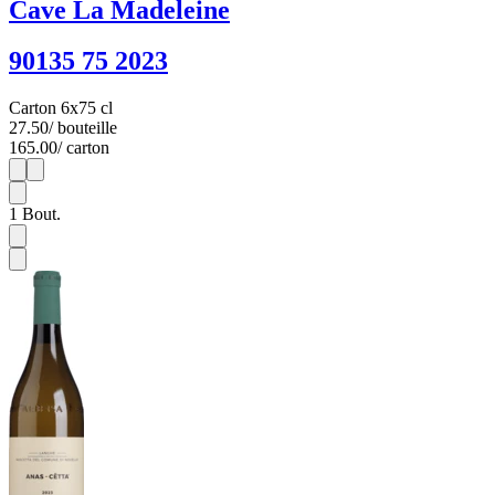
Cave La Madeleine
90135 75 2023
Carton 6x75 cl
27.50
/ bouteille
165.00
/ carton
1
6
1
Bout.