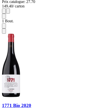
Prix catalogue: 27.70
149.40
/ carton
1
6
1
Bout.
1771 Bio 2020