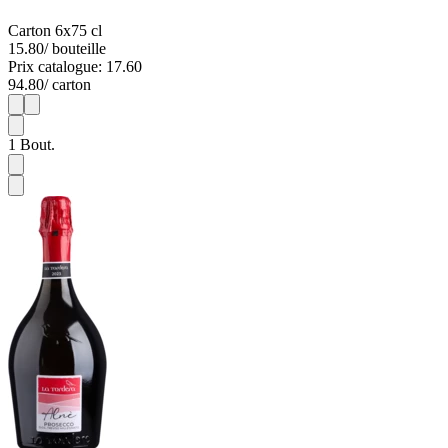
Carton 6x75 cl
15.80
/ bouteille
Prix catalogue: 17.60
94.80
/ carton
1
6
1
Bout.