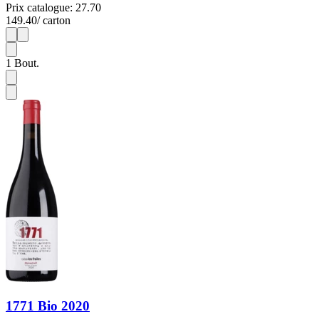
Prix catalogue: 27.70
149.40
/ carton
1
6
1
Bout.
1771 Bio 2020