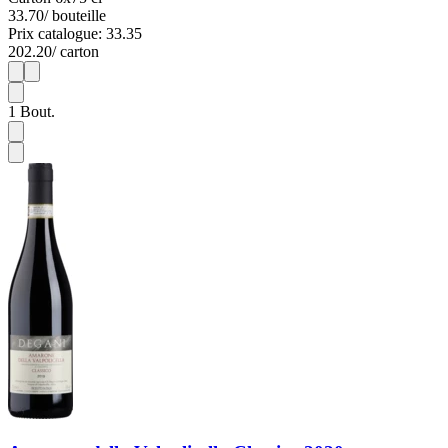
33.70
/ bouteille
Prix catalogue: 33.35
202.20
/ carton
1
6
1
Bout.