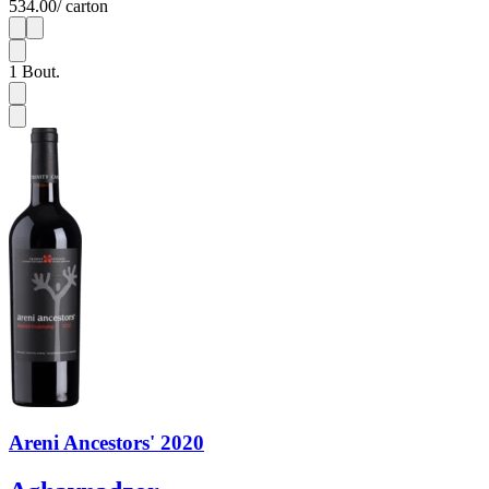
534.00
/ carton
1
6
1
Bout.
Areni Ancestors' 2020