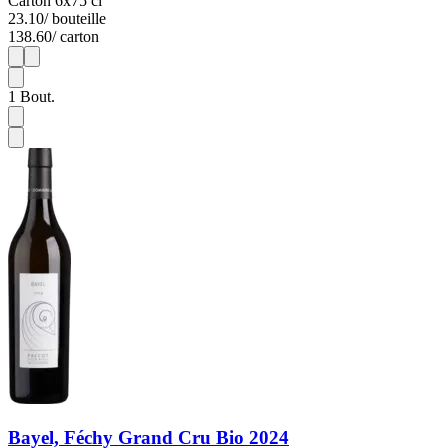
Carton 6x75 cl
23.10
/ bouteille
138.60
/ carton
1
6
1
Bout.
Bayel, Féchy Grand Cru Bio 2024