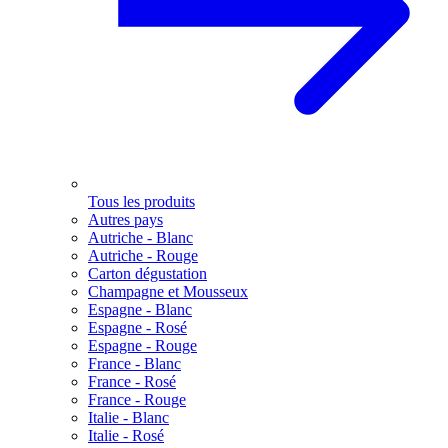
Tous les produits
Autres pays
Autriche - Blanc
Autriche - Rouge
Carton dégustation
Champagne et Mousseux
Espagne - Blanc
Espagne - Rosé
Espagne - Rouge
France - Blanc
France - Rosé
France - Rouge
Italie - Blanc
Italie - Rosé