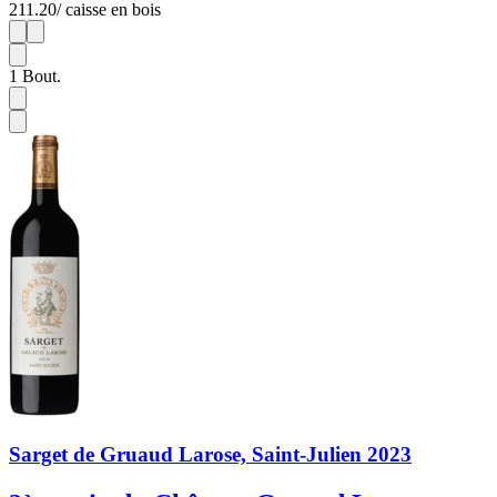
211.20
/ caisse en bois
1
6
1
Bout.
Sarget de Gruaud Larose, Saint-Julien 2023