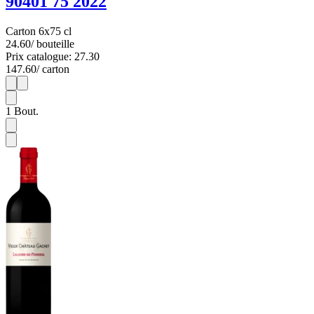
90401 75 2022
Carton 6x75 cl
24.60
/ bouteille
Prix catalogue: 27.30
147.60
/ carton
1
6
1
Bout.