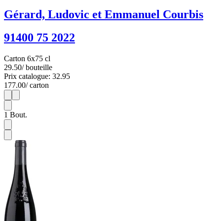
Gérard, Ludovic et Emmanuel Courbis
91400 75 2022
Carton 6x75 cl
29.50
/ bouteille
Prix catalogue: 32.95
177.00
/ carton
1
6
1
Bout.