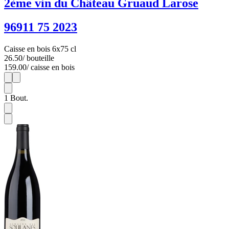
2ème vin du Château Gruaud Larose
96911 75 2023
Caisse en bois 6x75 cl
26.50
/ bouteille
159.00
/ caisse en bois
1
6
1
Bout.