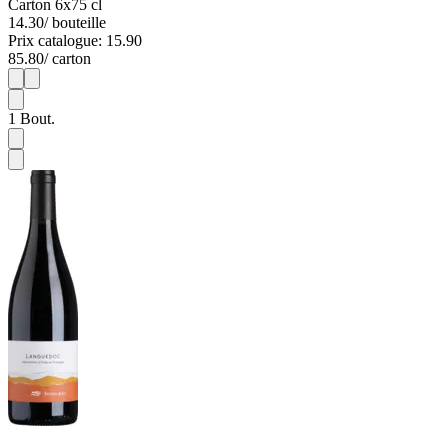
Carton 6x75 cl
14.30
/ bouteille
Prix catalogue: 15.90
85.80
/ carton
1
6
1
Bout.