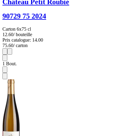
Château Petit Roubié
90729 75 2024
Carton 6x75 cl
12.60
/ bouteille
Prix catalogue: 14.00
75.60
/ carton
1
6
1
Bout.