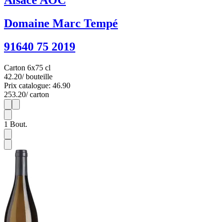
Alsace AOC
Domaine Marc Tempé
91640 75 2019
Carton 6x75 cl
42.20
/ bouteille
Prix catalogue: 46.90
253.20
/ carton
1
6
1
Bout.