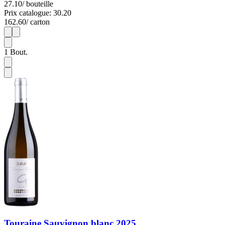
27.10
/ bouteille
Prix catalogue: 30.20
162.60
/ carton
1
6
1
Bout.
Touraine Sauvignon blanc 2025