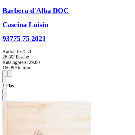
Barbera d'Alba DOC
Cascina Luisin
93775 75 2021
Karton 6x75 cl
26.80
/ flasche
Katalogpreis: 29.80
160.80
/ karton
1
6
1
Flas.