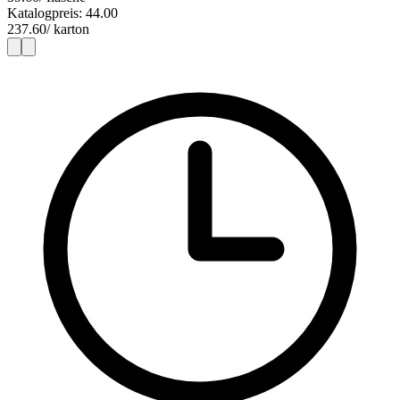
Katalogpreis: 44.00
237.60
/ karton
1
6