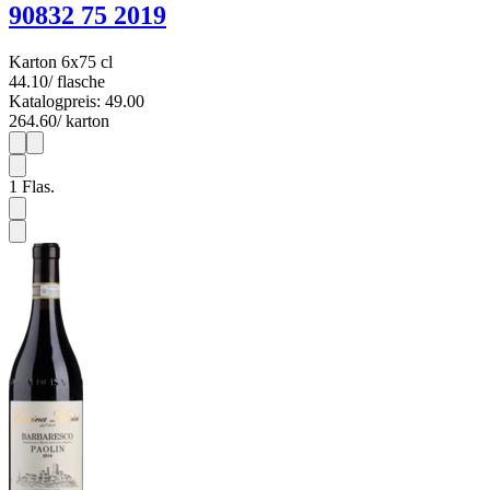
90832 75 2019
Karton 6x75 cl
44.10
/ flasche
Katalogpreis: 49.00
264.60
/ karton
1
6
1
Flas.