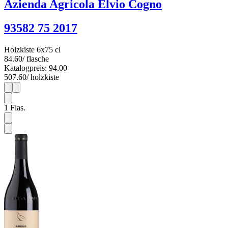
Azienda Agricola Elvio Cogno
93582 75 2017
Holzkiste 6x75 cl
84.60
/ flasche
Katalogpreis: 94.00
507.60
/ holzkiste
1
6
1
Flas.