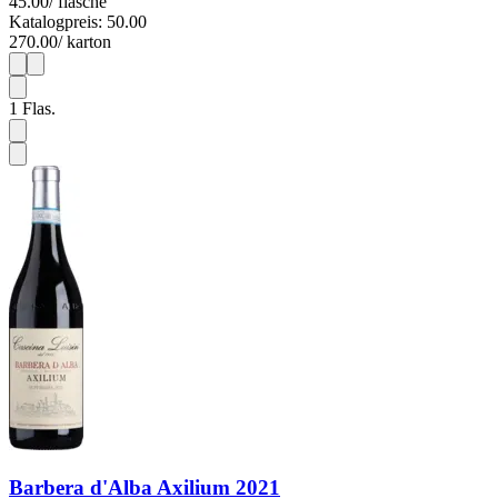
45.00
/ flasche
Katalogpreis: 50.00
270.00
/ karton
1
6
1
Flas.
Barbera d'Alba Axilium 2021