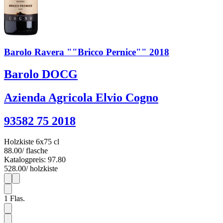
Barolo Ravera ""Bricco Pernice"" 2018
Barolo DOCG
Azienda Agricola Elvio Cogno
93582 75 2018
Holzkiste 6x75 cl
88.00
/ flasche
Katalogpreis: 97.80
528.00
/ holzkiste
1
6
1
Flas.