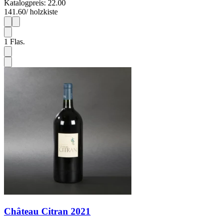
Katalogpreis: 22.00
141.60
/ holzkiste
1
6
1
Flas.
Château Citran 2021