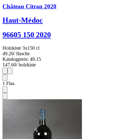
Château Citran 2020
Haut-Médoc
96605 150 2020
Holzkiste 3x150 cl
49.20
/ flasche
Katalogpreis: 49.15
147.60
/ holzkiste
1
3
1
Flas.