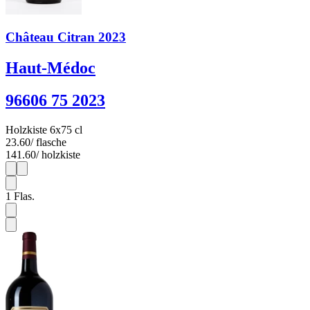
Château Citran 2023
Haut-Médoc
96606 75 2023
Holzkiste 6x75 cl
23.60
/ flasche
141.60
/ holzkiste
1
6
1
Flas.