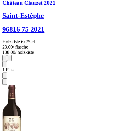
Château Clauzet 2021
Saint-Estèphe
96816 75 2021
Holzkiste 6x75 cl
23.00
/ flasche
138.00
/ holzkiste
1
6
1
Flas.