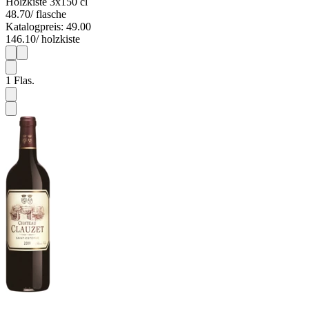
Holzkiste 3x150 cl
48.70
/ flasche
Katalogpreis: 49.00
146.10
/ holzkiste
1
3
1
Flas.