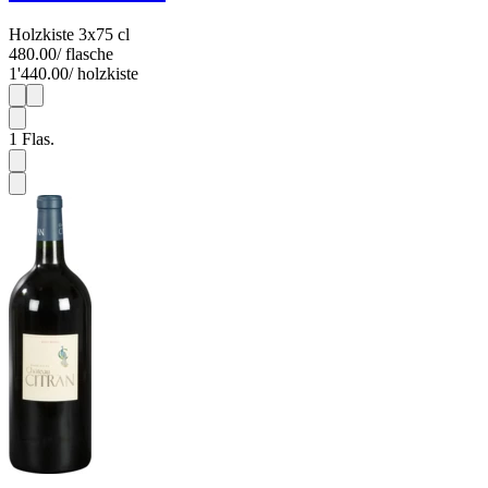
Holzkiste 3x75 cl
480.00
/ flasche
1'440.00
/ holzkiste
1
3
1
Flas.