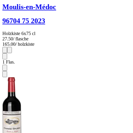
Moulis-en-Médoc
96704 75 2023
Holzkiste 6x75 cl
27.50
/ flasche
165.00
/ holzkiste
1
6
1
Flas.