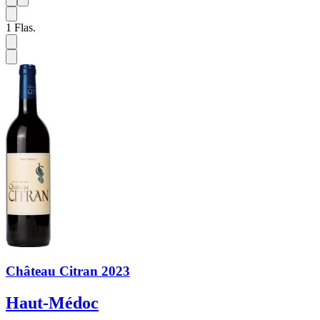
1
6
1
Flas.
Château Citran 2023
Haut-Médoc