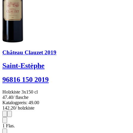
Château Clauzet 2019
Saint-Estèphe
96816 150 2019
Holzkiste 3x150 cl
47.40
/ flasche
Katalogpreis: 49.00
142.20
/ holzkiste
1
3
1
Flas.