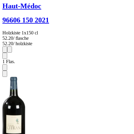
Haut-Médoc
96606 150 2021
Holzkiste 1x150 cl
52.20
/ flasche
52.20
/ holzkiste
1
1
1
Flas.