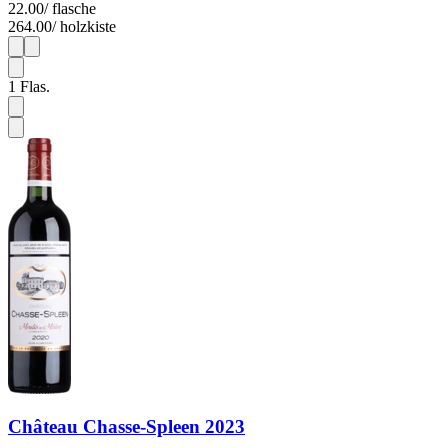
22.00
/ flasche
264.00
/ holzkiste
1
12
1
Flas.
Château Chasse-Spleen 2023