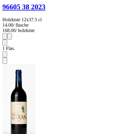
96605 38 2023
Holzkiste 12x37.5 cl
14.00
/ flasche
168.00
/ holzkiste
1
12
1
Flas.