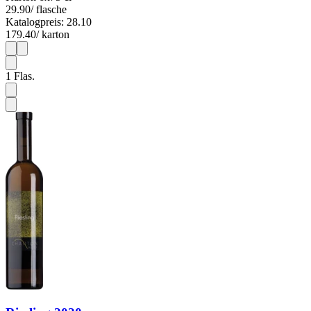
29.90
/ flasche
Katalogpreis: 28.10
179.40
/ karton
1
6
1
Flas.