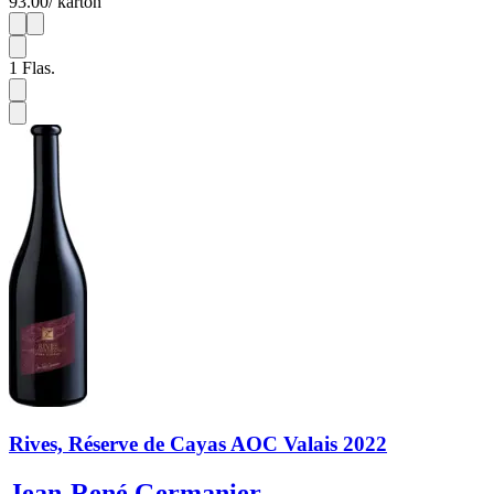
93.00
/ karton
1
6
1
Flas.
Rives, Réserve de Cayas AOC Valais 2022
Jean-René Germanier