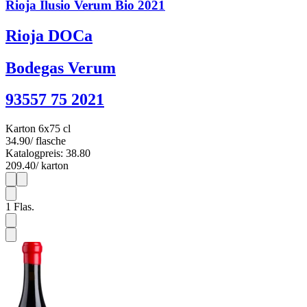
Rioja Ilusio Verum Bio 2021
Rioja DOCa
Bodegas Verum
93557 75 2021
Karton 6x75 cl
34.90
/ flasche
Katalogpreis: 38.80
209.40
/ karton
1
6
1
Flas.