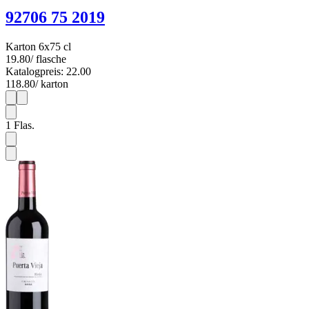
92706 75 2019
Karton 6x75 cl
19.80
/ flasche
Katalogpreis: 22.00
118.80
/ karton
1
6
1
Flas.