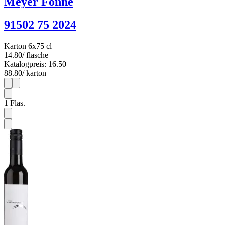
Meyer Fonné
91502 75 2024
Karton 6x75 cl
14.80
/ flasche
Katalogpreis: 16.50
88.80
/ karton
1
6
1
Flas.