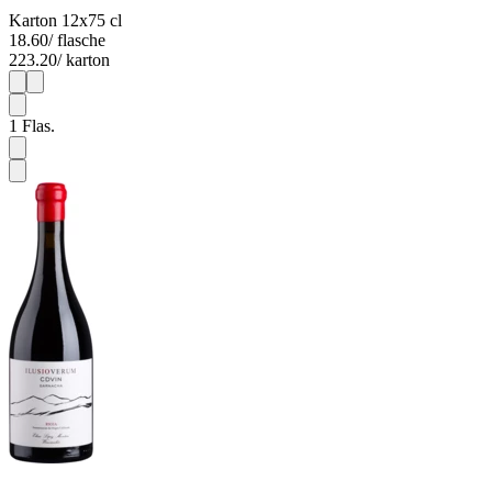
Karton 12x75 cl
18.60
/ flasche
223.20
/ karton
1
12
1
Flas.