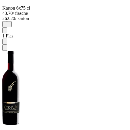
Karton 6x75 cl
43.70
/ flasche
262.20
/ karton
1
6
1
Flas.