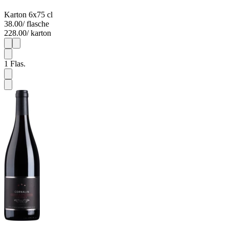
Karton 6x75 cl
38.00
/ flasche
228.00
/ karton
1
6
1
Flas.