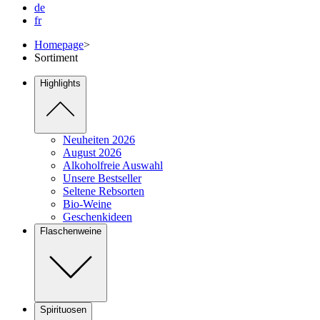
de
fr
Homepage
>
Sortiment
Highlights
Neuheiten 2026
August 2026
Alkoholfreie Auswahl
Unsere Bestseller
Seltene Rebsorten
Bio-Weine
Geschenkideen
Flaschenweine
Spirituosen