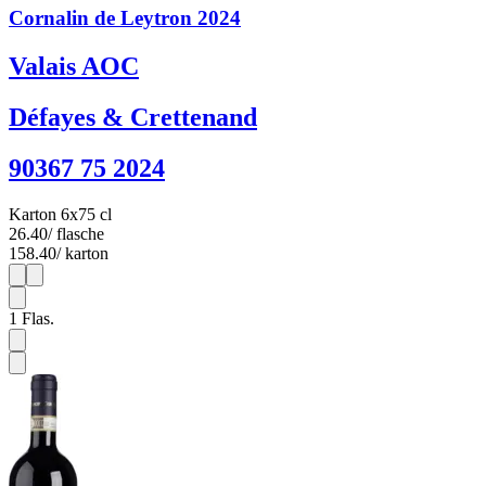
Cornalin de Leytron 2024
Valais AOC
Défayes & Crettenand
90367 75 2024
Karton 6x75 cl
26.40
/ flasche
158.40
/ karton
1
6
1
Flas.