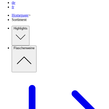
de
fr
Homepage
>
Sortiment
Highlights
Flaschenweine