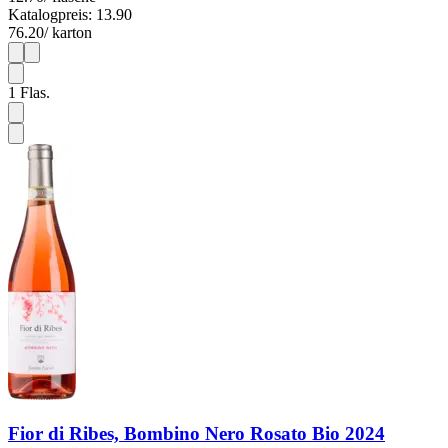
Katalogpreis: 13.90
76.20
/ karton
1
6
1
Flas.
Fior di Ribes, Bombino Nero Rosato Bio 2024